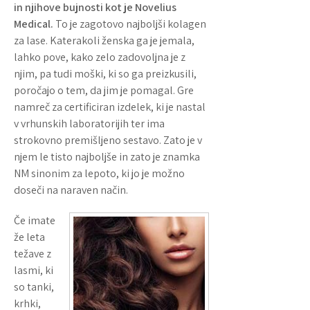
in njihove bujnosti kot je Novelius
Medical.
To je zagotovo najboljši kolagen
za lase. Katerakoli ženska ga je jemala,
lahko pove, kako zelo zadovoljna je z
njim, pa tudi moški, ki so ga preizkusili,
poročajo o tem, da jim je pomagal. Gre
namreč za certificiran izdelek, ki je nastal
v vrhunskih laboratorijih ter ima
strokovno premišljeno sestavo. Zato je v
njem le tisto najboljše in zato je znamka
NM sinonim za lepoto, ki jo je možno
doseči na naraven način.
Če imate
že leta
težave z
lasmi, ki
so tanki,
krhki,