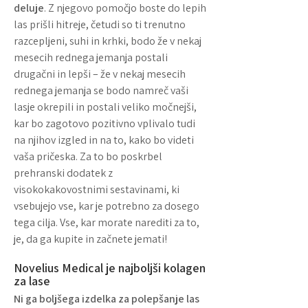
deluje
. Z njegovo pomočjo boste do lepih
las prišli hitreje, četudi so ti trenutno
razcepljeni, suhi in krhki, bodo že v nekaj
mesecih rednega jemanja postali
drugačni in lepši – že v nekaj mesecih
rednega jemanja se bodo namreč vaši
lasje okrepili in postali veliko močnejši,
kar bo zagotovo pozitivno vplivalo tudi
na njihov izgled in na to, kako bo videti
vaša pričeska. Za to bo poskrbel
prehranski dodatek z
visokokakovostnimi sestavinami, ki
vsebujejo vse, kar je potrebno za dosego
tega cilja. Vse, kar morate narediti za to,
je, da ga kupite in začnete jemati!
Novelius Medical je najboljši kolagen
za lase
Ni ga boljšega izdelka za polepšanje las