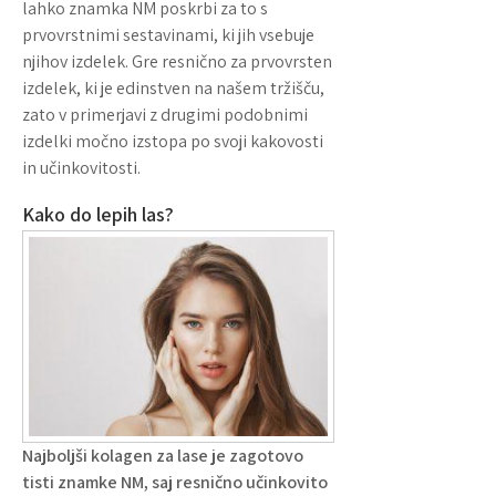
lahko znamka NM poskrbi za to s
prvovrstnimi sestavinami, ki jih vsebuje
njihov izdelek. Gre resnično za prvovrsten
izdelek, ki je edinstven na našem tržišču,
zato v primerjavi z drugimi podobnimi
izdelki močno izstopa po svoji kakovosti
in učinkovitosti.
Kako do lepih las?
Najboljši kolagen za lase je zagotovo
tisti znamke NM, saj resnično učinkovito