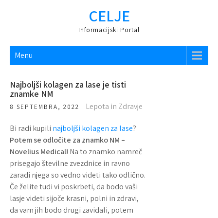
CELJE
Informacijski Portal
Menu
Najboljši kolagen za lase je tisti
znamke NM
Lepota in Zdravje
8 SEPTEMBRA, 2022
Bi radi kupili
najboljši kolagen za lase
?
Potem se odločite za znamko NM –
Novelius Medical!
Na to znamko namreč
prisegajo številne zvezdnice in ravno
zaradi njega so vedno videti tako odlično.
Če želite tudi vi poskrbeti, da bodo vaši
lasje videti sijoče krasni, polni in zdravi,
da vam jih bodo drugi zavidali, potem