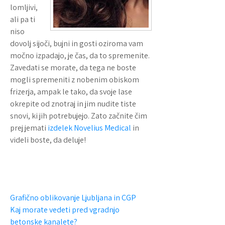
lomljivi,
ali pa ti
niso
dovolj sijoči, bujni in gosti oziroma vam
močno izpadajo, je čas, da to spremenite.
Zavedati se morate, da tega ne boste
mogli spremeniti z nobenim obiskom
frizerja, ampak le tako, da svoje lase
okrepite od znotraj in jim nudite tiste
snovi, ki jih potrebujejo. Zato začnite čim
prej jemati
izdelek Novelius Medical
in
videli boste, da deluje!
N
Grafično oblikovanje Ljubljana in CGP
Kaj morate vedeti pred vgradnjo
a
betonske kanalete?