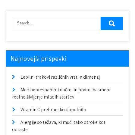
v
i
g
a
c
Najnovejši prispevki
i
j
Lepilni trakovi različnih vrst in dimenzij
a
Med neprespanimi nočmi in prvimi nasmehi:
p
realno življenje mladih staršev
r
Vitamin C prehransko dopolnilo
i
Alergije so težava, ki muči tako otroke kot
s
odrasle