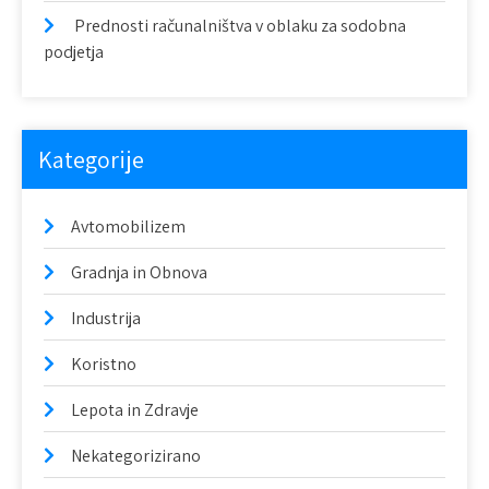
p
Prednosti računalništva v oblaku za sodobna
e
podjetja
v
k
Kategorije
a
Avtomobilizem
Gradnja in Obnova
Industrija
Koristno
Lepota in Zdravje
Nekategorizirano