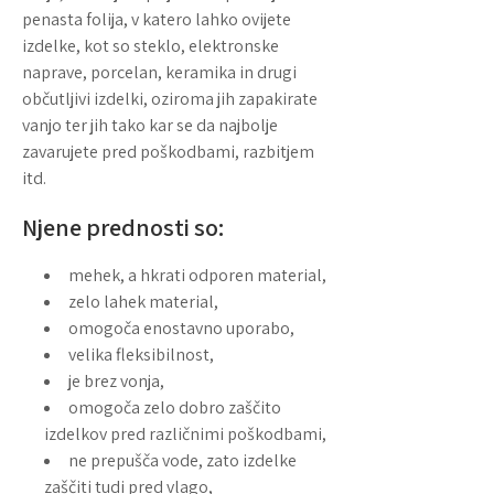
penasta folija, v katero lahko ovijete
izdelke, kot so steklo, elektronske
naprave, porcelan, keramika in drugi
občutljivi izdelki, oziroma jih zapakirate
vanjo ter jih tako kar se da najbolje
zavarujete pred poškodbami, razbitjem
itd.
Njene prednosti so:
mehek, a hkrati odporen material,
zelo lahek material,
omogoča enostavno uporabo,
velika fleksibilnost,
je brez vonja,
omogoča zelo dobro zaščito
izdelkov pred različnimi poškodbami,
ne prepušča vode, zato izdelke
zaščiti tudi pred vlago,