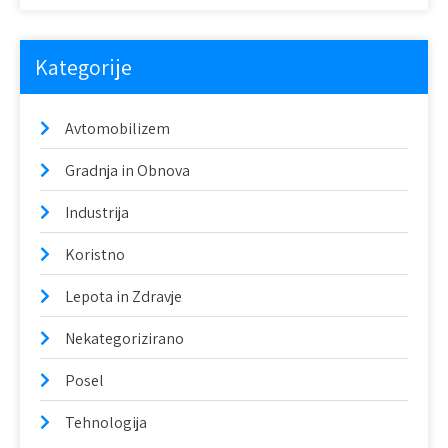
e
v
Kategorije
k
a
Avtomobilizem
Gradnja in Obnova
Industrija
Koristno
Lepota in Zdravje
Nekategorizirano
Posel
Tehnologija