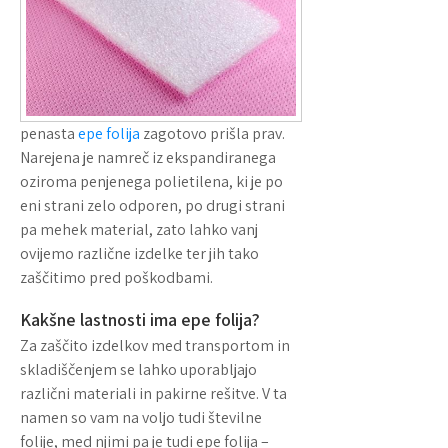
penasta
epe folija
zagotovo prišla prav.
Narejena je namreč iz ekspandiranega
oziroma penjenega polietilena, ki je po
eni strani zelo odporen, po drugi strani
pa mehek material, zato lahko vanj
ovijemo različne izdelke ter jih tako
zaščitimo pred poškodbami.
Kakšne lastnosti ima epe folija?
Za zaščito izdelkov med transportom in
skladiščenjem se lahko uporabljajo
različni materiali in pakirne rešitve. V ta
namen so vam na voljo tudi številne
folije, med njimi pa je tudi epe folija –