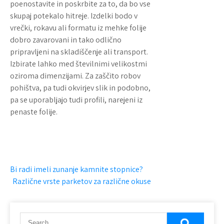
poenostavite in poskrbite za to, da bo vse
skupaj potekalo hitreje. Izdelki bodo v
vrečki, rokavu ali formatu iz mehke folije
dobro zavarovani in tako odlično
pripravljeni na skladiščenje ali transport.
Izbirate lahko med številnimi velikostmi
oziroma dimenzijami. Za zaščito robov
pohištva, pa tudi okvirjev slik in podobno,
pa se uporabljajo tudi profili, narejeni iz
penaste folije.
N
Bi radi imeli zunanje kamnite stopnice?
Različne vrste parketov za različne okuse
a
v