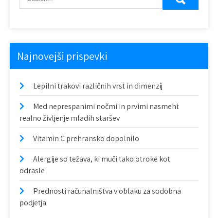
i
g
a
c
Najnovejši prispevki
i
Lepilni trakovi različnih vrst in dimenzij
j
a
Med neprespanimi nočmi in prvimi nasmehi:
realno življenje mladih staršev
p
Vitamin C prehransko dopolnilo
r
Alergije so težava, ki muči tako otroke kot
i
odrasle
s
Prednosti računalništva v oblaku za sodobna
p
podjetja