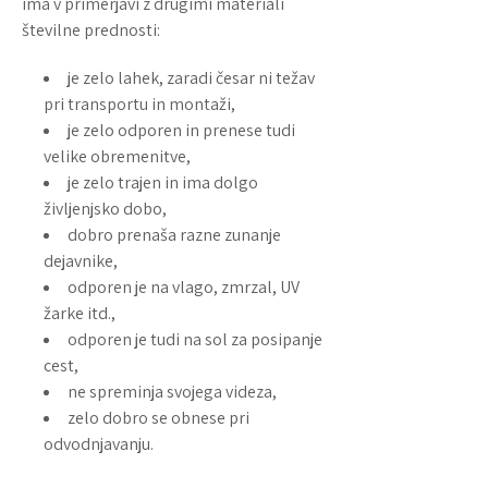
ima v primerjavi z drugimi materiali
številne prednosti:
je zelo lahek, zaradi česar ni težav
pri transportu in montaži,
je zelo odporen in prenese tudi
velike obremenitve,
je zelo trajen in ima dolgo
življenjsko dobo,
dobro prenaša razne zunanje
dejavnike,
odporen je na vlago, zmrzal, UV
žarke itd.,
odporen je tudi na sol za posipanje
cest,
ne spreminja svojega videza,
zelo dobro se obnese pri
odvodnjavanju.