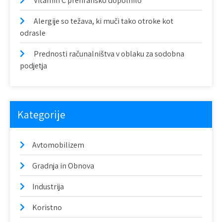
Vitamin C prehransko dopolnilo
i
Alergije so težava, ki muči tako otroke kot
s
odrasle
p
Prednosti računalništva v oblaku za sodobna
e
podjetja
v
k
Kategorije
a
Avtomobilizem
Gradnja in Obnova
Industrija
Koristno