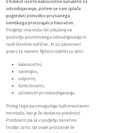
V kolikor iščete kakovostne kanalete za
odvodnjavanje, potem se vam splača
pogledati ponudbo priznanega
nemškega proizvajalca Hauraton
.
Podjetje ima vrsto let izkušenj na
področju površinskega odvodnjavanja in
nudi številne odlične , ki so zasnovani
prav v ta namen. Njihovi izdelki so zelo:
kakovostni,
zanesljivi,
odporni,
funkcionalni,
učinkoviti pri odvodnjavanju.
Poleg tega pa omogočajo tudi enostavno
montažo, kar je še dodatna prednost.
Predvsem pa se v podjetju nenehno
trudijo za to, da svoje proizvode še