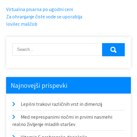
N
Virtualna pisarna po ugodni ceni
Za ohranjanje čiste vode se uporablja
a
lovilec maščob
v
i
g
a
c
Najnovejši prispevki
i
j
Lepilni trakovi različnih vrst in dimenzij
a
Med neprespanimi nočmi in prvimi nasmehi:
p
realno življenje mladih staršev
r